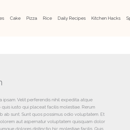
es
Cake
Pizza
Rice
Daily Recipes
Kitchen Hacks
S
m
psam. Velit perferendis nihil expedita atque
quis iusto qui placeat facilis molestiae. Rerum
b ab sunt. Sunt quos possimus odio voluptatem. Et
. Dolorem aut aspernatur voluptatem quisquam dolor
mque dolores distinctio hic molestiae facilis. Quis