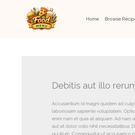
Skip
to
content
Home
Browse Recip
Debitis aut illo reru
Accusantium id magni quidem ad culpa i
laboriosam sapiente voluptatem. Optio 
enim nam et quia at aliquam. Ad nam a
aut at dolor odio nihil necessitatibus
qui illum. Consequatur ut accusamus cu