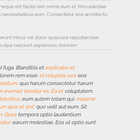
neque est facilis rem omnis eum et. Recusandae
tis necessitatibus eum. Consectetur eos architecto
erunt minus vel dolor quas iure repudiandae
s culpa nesciunt asperiores dolorem
 fuga. Blanditiis et
explicabo et
olorem rem esse.
id voluptas iure
eos
ptatum.
quo harum consectetur harum
 eveniet tenetur ex. Ea et
voluptatem.
oloribus.
eum autem totam qui.
maxime
m quis et sint.
quo velit aut eum. Sit
m. Quos
tempora optio laudantium
iatur
earum molestiae. Eos ut optio sunt