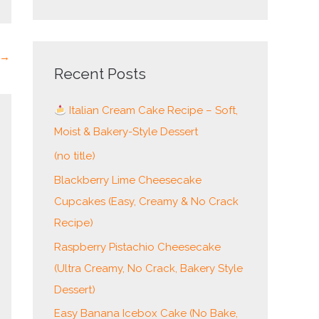
e
a
r
→
c
Recent Posts
h
Italian Cream Cake Recipe – Soft,
f
Moist & Bakery-Style Dessert
o
r
(no title)
:
Blackberry Lime Cheesecake
Cupcakes (Easy, Creamy & No Crack
Recipe)
Raspberry Pistachio Cheesecake
(Ultra Creamy, No Crack, Bakery Style
Dessert)
Easy Banana Icebox Cake (No Bake,