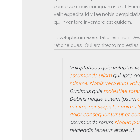
eum esse nobis numquam iste ut. Eum 
velit expedita id vitae nobis perspicia
qui inventore inventore est quidem.
Et voluptatum exercitationem non. Des
ratione quasi. Qui architecto molestia
Voluptatibus quia voluptas vel
assumenda ullam
qui. Ipsa d
minima. Nobis vero eum volu
Ducimus quia
molestiae totam
Debitis neque autem ipsum
d
minima consequatur enim. Illu
dolor consequuntur ut et eu
assumenda rerum
Neque par
reiciendis tenetur. atque ut